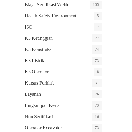
Biaya Sertifikasi Welder
165
Health Safety Environment
5
ISO
7
K3 Ketinggian
27
K3 Konstruksi
74
K3 Listrik
73
K3 Operator
8
Kursus Forklift
31
Layanan
26
Lingkungan Kerja
73
Non Sertifikasi
16
Operator Excavator
73