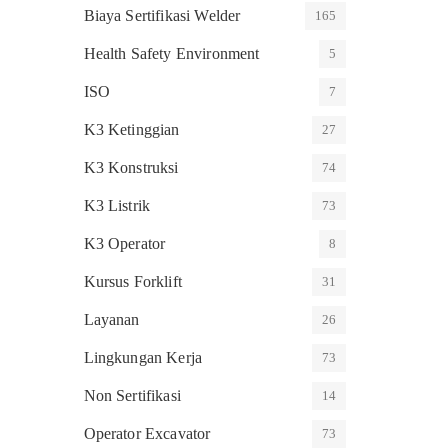
Biaya Sertifikasi Welder
165
Health Safety Environment
5
ISO
7
K3 Ketinggian
27
K3 Konstruksi
74
K3 Listrik
73
K3 Operator
8
Kursus Forklift
31
Layanan
26
Lingkungan Kerja
73
Non Sertifikasi
14
Operator Excavator
73