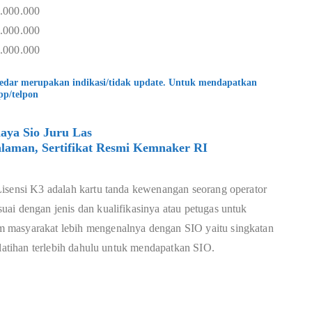
1.000.000
0.000.000
0.000.000
kedar merupakan indikasi/tidak update. Untuk mendapatkan
pp/telpon
aya Sio Juru Las
laman, Sertifikat Resmi Kemnaker RI
Lisensi K3 adalah kartu tanda kewenangan seorang operator
ai dengan jenis dan kualifikasinya atau petugas untuk
 masyarakat lebih mengenalnya dengan SIO yaitu singkatan
elatihan terlebih dahulu untuk mendapatkan SIO.