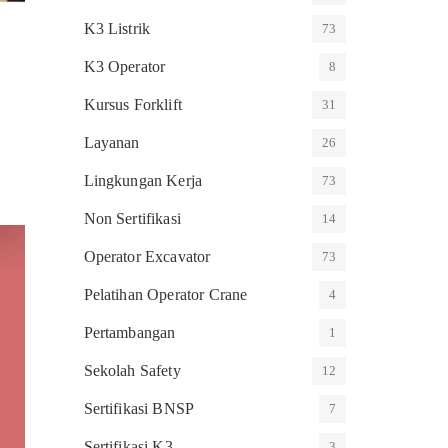
K3 Listrik
73
K3 Operator
8
Kursus Forklift
31
Layanan
26
Lingkungan Kerja
73
Non Sertifikasi
14
Operator Excavator
73
Pelatihan Operator Crane
4
Pertambangan
1
Sekolah Safety
12
Sertifikasi BNSP
7
Sertifikasi K3
3