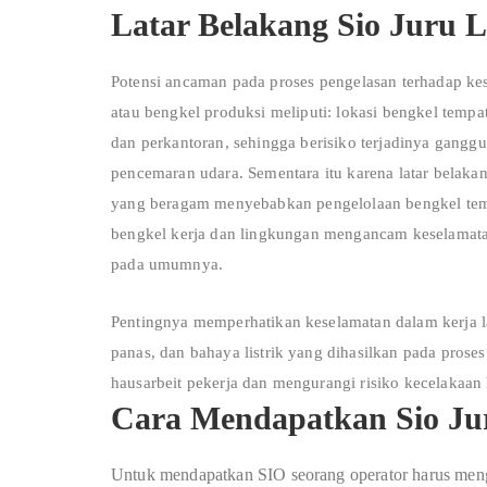
Latar Belakang Sio Juru L
P
otensi
a
n
ca
man
p
a
da
p
ros
e
s
p
e
n
g
e
las
a
n
te
r
h
a
d
a
p
k
e
a
t
a
u
b
e
n
g
k
e
l
p
r
o
d
uk
s
i
m
e
l
ip
u
t
i
:
lok
a
s
i
b
e
ng
k
e
l
t
e
mp
a
d
a
n
p
e
r
k
a
n
t
o
ra
n
,
s
e
h
i
n
gg
a
b
er
is
i
k
o
t
er
j
a
d
in
y
a
g
a
n
gg
u
p
e
n
ce
m
ar
a
n
ud
ara
.
S
e
m
e
nt
ar
a
i
t
u
k
a
re
n
a
l
a
t
a
r
b
e
l
a
k
a
y
a
n
g
b
e
ra
g
a
m
me
n
y
e
b
a
bk
a
n
p
e
n
g
e
lo
l
aa
n
b
e
n
g
k
e
l
te
b
e
n
g
k
e
l
k
e
rja
d
a
n
l
i
n
g
kung
a
n
meng
a
n
c
a
m
k
e
s
e
lam
a
t
pa
d
a
umu
m
n
ya.
Pentingnya memperhatikan keselamatan dalam kerja la
panas, dan bahaya listrik yang dihasilkan pada prose
hausarbeit
pekerja dan mengurangi risiko kecelakaan 
Cara Mendapatkan Sio Ju
Untuk mendapatkan SIO seorang operator harus meng