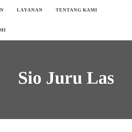
AN
LAYANAN
TENTANG KAMI
Our Location
Podomoro City, Garden Shophi
MI
Sio Juru Las