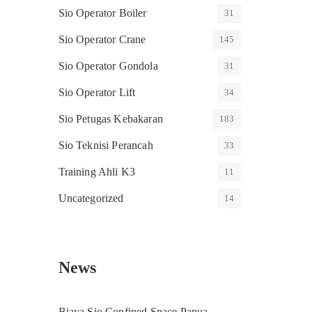
Sio Operator Boiler
31
Sio Operator Crane
145
Sio Operator Gondola
31
Sio Operator Lift
34
Sio Petugas Kebakaran
183
Sio Teknisi Perancah
33
Training Ahli K3
11
Uncategorized
14
News
Biaya Sio Confined Space Papua