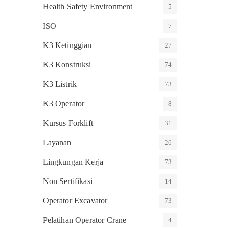
Health Safety Environment
5
ISO
7
K3 Ketinggian
27
K3 Konstruksi
74
K3 Listrik
73
K3 Operator
8
Kursus Forklift
31
Layanan
26
Lingkungan Kerja
73
Non Sertifikasi
14
Operator Excavator
73
Pelatihan Operator Crane
4