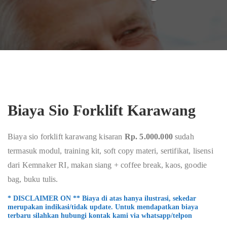
Biaya Sio Forklift Karawang
Biaya sio forklift karawang kisaran
Rp. 5.000.000
sudah
termasuk modul, training kit, soft copy materi, sertifikat, lisensi
dari Kemnaker RI, makan siang + coffee break, kaos, goodie
bag, buku tulis.
* DISCLAIMER ON ** Biaya di atas hanya ilustrasi, sekedar
merupakan indikasi/tidak update. Untuk mendapatkan biaya
terbaru silahkan hubungi kontak kami via whatsapp/telpon