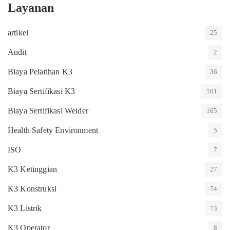
Layanan
artikel
25
Audit
2
Biaya Pelatihan K3
36
Biaya Sertifikasi K3
181
Biaya Sertifikasi Welder
165
Health Safety Environment
5
ISO
7
K3 Ketinggian
27
K3 Konstruksi
74
K3 Listrik
73
K3 Operator
8