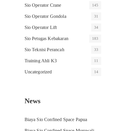
Sio Operator Crane
145
Sio Operator Gondola
31
Sio Operator Lift
34
Sio Petugas Kebakaran
183
Sio Teknisi Perancah
33
Training Ahli K3
11
Uncategorized
14
News
Biaya Sio Confined Space Papua
Biaya Sio Confined Space Morowali