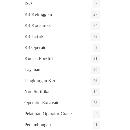
ISO
7
K3 Ketinggian
27
K3 Konstruksi
74
K3 Listrik
73
K3 Operator
8
Kursus Forklift
31
Layanan
26
Lingkungan Kerja
73
Non Sertifikasi
14
Operator Excavator
73
Pelatihan Operator Crane
4
Pertambangan
1