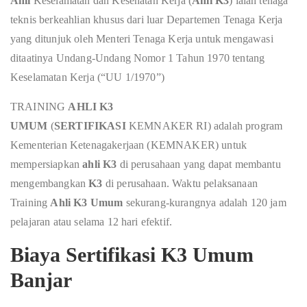
Ahli
Keselamatan dan Kesehatan Kerja (
Ahli K3
) ialah tenaga
teknis berkeahlian khusus dari luar Departemen Tenaga Kerja
yang ditunjuk oleh Menteri Tenaga Kerja untuk mengawasi
ditaatinya Undang-Undang Nomor 1 Tahun 1970 tentang
Keselamatan Kerja (“UU 1/1970”)
TRAINING
AHLI K3
UMUM
(
SERTIFIKASI
KEMNAKER RI) adalah program
Kementerian Ketenagakerjaan (KEMNAKER) untuk
mempersiapkan
ahli K3
di perusahaan yang dapat membantu
mengembangkan
K3
di perusahaan. Waktu pelaksanaan
Training
Ahli K3 Umum
sekurang-kurangnya adalah 120 jam
pelajaran atau selama 12 hari efektif.
Biaya Sertifikasi K3 Umum
Banjar