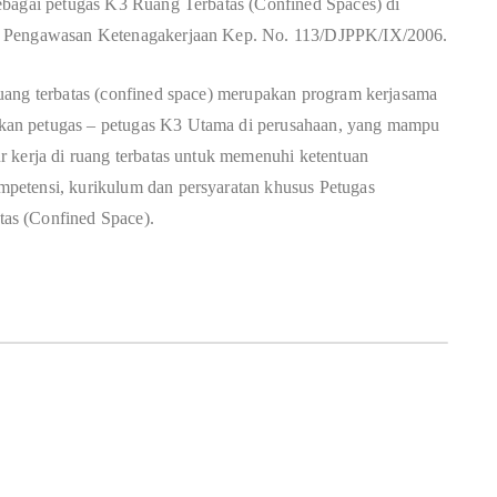
ebagai petugas K3 Ruang Terbatas (Confined Spaces) di
n Pengawasan Ketenagakerjaan Kep. No. 113/DJPPK/IX/2006.
uang terbatas (confined space) merupakan program kerjasama
kan petugas – petugas K3 Utama di perusahaan, yang mampu
 kerja di ruang terbatas untuk memenuhi ketentuan
petensi, kurikulum dan persyaratan khusus Petugas
as (Confined Space).