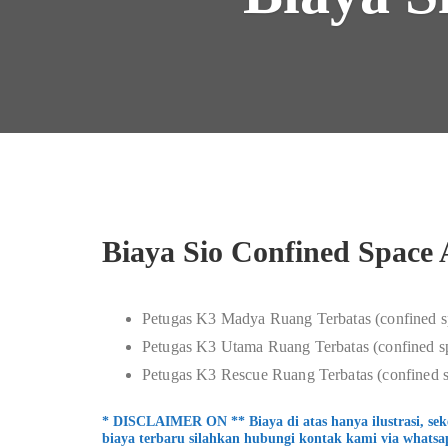
Biaya Sio Confined Spac
Petugas K3 Madya Ruang Terbatas (confined s
Petugas K3 Utama Ruang Terbatas (confined sp
Petugas K3 Rescue Ruang Terbatas (confined s
* DISCLAIMER ON ** Biaya di atas hanya ilustrasi, se
biaya terbaru silahkan hubungi kontak kami via whatsa