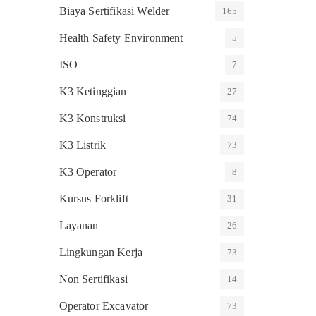
Biaya Sertifikasi Welder
165
Health Safety Environment
5
ISO
7
K3 Ketinggian
27
K3 Konstruksi
74
K3 Listrik
73
K3 Operator
8
Kursus Forklift
31
Layanan
26
Lingkungan Kerja
73
Non Sertifikasi
14
Operator Excavator
73