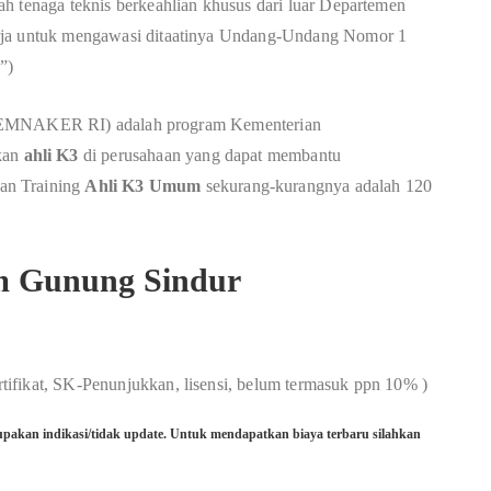
lah tenaga teknis berkeahlian khusus dari luar Departemen
erja untuk mengawasi ditaatinya Undang-Undang Nomor 1
”)
MNAKER RI) adalah program Kementerian
kan
ahli K3
di perusahaan yang dapat membantu
an Training
Ahli K3 Umum
sekurang-kurangnya adalah 120
um Gunung Sindur
ertifikat, SK-Penunjukkan, lisensi, belum termasuk ppn 10% )
pakan indikasi/tidak update. Untuk mendapatkan biaya terbaru silahkan