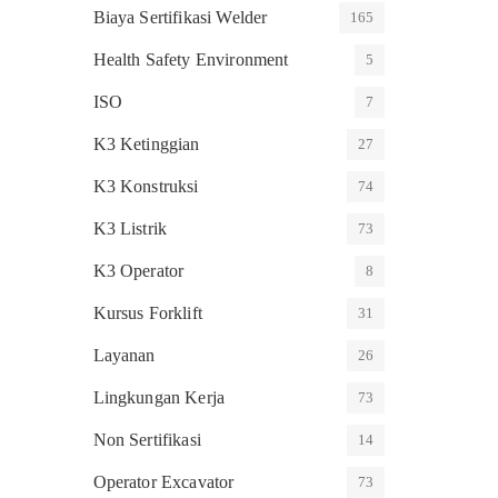
Biaya Sertifikasi Welder
165
Health Safety Environment
5
ISO
7
K3 Ketinggian
27
K3 Konstruksi
74
K3 Listrik
73
K3 Operator
8
Kursus Forklift
31
Layanan
26
Lingkungan Kerja
73
Non Sertifikasi
14
Operator Excavator
73