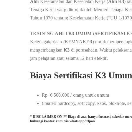
Ahli
Keselamatan dan Kesehatan Kerja (
Ahli K3
) ia
Tenaga Kerja yang ditunjuk oleh Menteri Tenaga K
Tahun 1970 tentang Keselamatan Kerja (“UU 1/1970
TRAINING
AHLI K3 UMUM
(
SERTIFIKASI
KE
Ketenagakerjaan (KEMNAKER) untuk mempersiap
mengembangkan
K3
di perusahaan. Waktu pelaksana
jam pelajaran atau selama 12 hari efektif.
Biaya Sertifikasi K3 Um
Rp. 6.500.000 / orang untuk umum
( materi hardcopy, soft copy, kaos, bloknote, s
* DISCLAIMER ON ** Biaya di atas hanya ilustrasi, sekedar meru
hubungi kontak kami via whatsapp/telpon