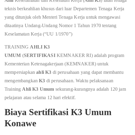
Ahli
Keselamatan dan Kesehatan Kerja (
Ahli K3
) ialah tenaga
teknis berkeahlian khusus dari luar Departemen Tenaga Kerja
yang ditunjuk oleh Menteri Tenaga Kerja untuk mengawasi
ditaatinya Undang-Undang Nomor 1 Tahun 1970 tentang
Keselamatan Kerja (“UU 1/1970”)
TRAINING
AHLI K3
UMUM
(
SERTIFIKASI
KEMNAKER RI) adalah program
Kementerian Ketenagakerjaan (KEMNAKER) untuk
mempersiapkan
ahli K3
di perusahaan yang dapat membantu
mengembangkan
K3
di perusahaan. Waktu pelaksanaan
Training
Ahli K3 Umum
sekurang-kurangnya adalah 120 jam
pelajaran atau selama 12 hari efektif.
Biaya Sertifikasi K3 Umum
Konawe