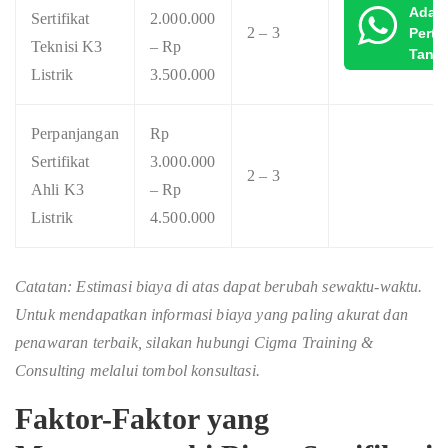
Ada
Sertifikat
2.000.000
2 – 3
Pert
Teknisi K3
– Rp
Tanya
Listrik
3.500.000
Perpanjangan
Rp
Sertifikat
3.000.000
2 – 3
Ahli K3
– Rp
Listrik
4.500.000
Catatan: Estimasi biaya di atas dapat berubah sewaktu-waktu.
Untuk mendapatkan informasi biaya yang paling akurat dan
penawaran terbaik, silakan hubungi Cigma Training &
Consulting melalui tombol konsultasi.
Faktor-Faktor yang