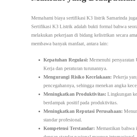
Memahami biaya sertifikasi K3 listrik Samarinda jug
Sertifikasi K3 Listrik adalah bukti formal bahwa seo
melakukan pekerjaan di bidang kelistrikan secara aman
membawa banyak manfaat, antara lain:
Kepatuhan Regulasi:
Memenuhi persyaratan 
Kerja dan peraturan turunannya.
Mengurangi Risiko Kecelakaan:
Pekerja yang
pencegahannya, sehingga menekan angka kecelak
Meningkatkan Produktivitas:
Lingkungan ker
berdampak positif pada produktivitas.
Meningkatkan Reputasi Perusahaan:
Menunj
standar profesional.
Kompetensi Terstandar:
Memastikan bahwa in
dengan standar nasional maupun internasional.