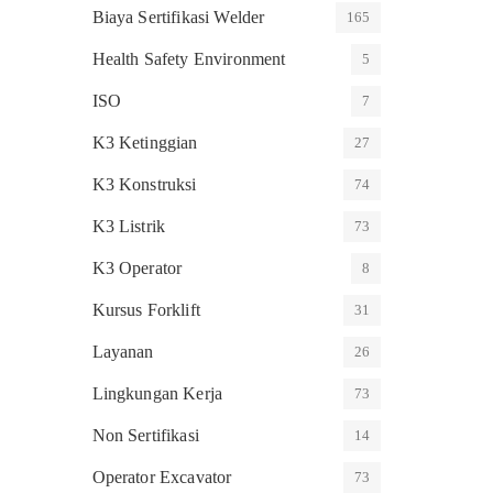
Biaya Sertifikasi Welder
165
Health Safety Environment
5
ISO
7
K3 Ketinggian
27
K3 Konstruksi
74
K3 Listrik
73
K3 Operator
8
Kursus Forklift
31
Layanan
26
Lingkungan Kerja
73
Non Sertifikasi
14
Operator Excavator
73