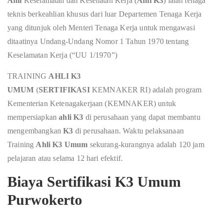
Ahli
Keselamatan dan Kesehatan Kerja (
Ahli K3
) ialah tenaga
teknis berkeahlian khusus dari luar Departemen Tenaga Kerja
yang ditunjuk oleh Menteri Tenaga Kerja untuk mengawasi
ditaatinya Undang-Undang Nomor 1 Tahun 1970 tentang
Keselamatan Kerja (“UU 1/1970”)
TRAINING
AHLI K3
UMUM
(
SERTIFIKASI
KEMNAKER RI) adalah program
Kementerian Ketenagakerjaan (KEMNAKER) untuk
mempersiapkan
ahli K3
di perusahaan yang dapat membantu
mengembangkan
K3
di perusahaan. Waktu pelaksanaan
Training
Ahli K3 Umum
sekurang-kurangnya adalah 120 jam
pelajaran atau selama 12 hari efektif.
Biaya Sertifikasi K3 Umum
Purwokerto