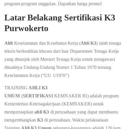
program-program unggulan. Dapatkan harga promo!
Latar Belakang Sertifikasi K3
Purwokerto
Ahli
Keselamatan dan Kesehatan Kerja (
Ahli K3
) ialah tenaga
teknis berkeahlian khusus dari luar Departemen Tenaga Kerja
yang ditunjuk oleh Menteri Tenaga Kerja untuk mengawasi
ditaatinya Undang-Undang Nomor 1 Tahun 1970 tentang
Keselamatan Kerja (“UU 1/1970”)
TRAINING
AHLI K3
UMUM
(
SERTIFIKASI
KEMNAKER RI) adalah program
Kementerian Ketenagakerjaan (KEMNAKER) untuk
mempersiapkan
ahli K3
di perusahaan yang dapat membantu
mengembangkan
K3
di perusahaan. Waktu pelaksanaan
Training
Ahli K3 Umum
sekurang-kurangnya adalah 120 jam