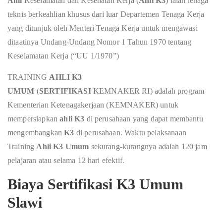
Ahli
Keselamatan dan Kesehatan Kerja (
Ahli K3
) ialah tenaga
teknis berkeahlian khusus dari luar Departemen Tenaga Kerja
yang ditunjuk oleh Menteri Tenaga Kerja untuk mengawasi
ditaatinya Undang-Undang Nomor 1 Tahun 1970 tentang
Keselamatan Kerja (“UU 1/1970”)
TRAINING
AHLI K3
UMUM
(
SERTIFIKASI
KEMNAKER RI) adalah program
Kementerian Ketenagakerjaan (KEMNAKER) untuk
mempersiapkan
ahli K3
di perusahaan yang dapat membantu
mengembangkan
K3
di perusahaan. Waktu pelaksanaan
Training
Ahli K3 Umum
sekurang-kurangnya adalah 120 jam
pelajaran atau selama 12 hari efektif.
Biaya Sertifikasi K3 Umum
Slawi