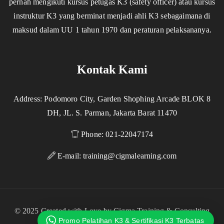
pernah mengikuti kursus petugas K3 (safety officer) atau kursus
instruktur K3 yang berminat menjadi ahli K3 sebagaimana di
maksud dalam UU 1 tahun 1970 dan peraturan pelaksananya.
Kontak Kami
Address: Podomoro City, Garden Shophing Arcade BLOK 8
DH, JL. S. Parman, Jakarta Barat 11470
Phone: 021-22047174
E-mail:
training@cigmalearning.com
© 2025 Created with Love by Cigma Training & Consulting
Promo Pelatihan K3 & Sertifikasi K3 Terbatas