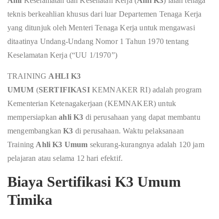
Ahli
Keselamatan dan Kesehatan Kerja (
Ahli K3
) ialah tenaga
teknis berkeahlian khusus dari luar Departemen Tenaga Kerja
yang ditunjuk oleh Menteri Tenaga Kerja untuk mengawasi
ditaatinya Undang-Undang Nomor 1 Tahun 1970 tentang
Keselamatan Kerja (“UU 1/1970”)
TRAINING
AHLI K3
UMUM
(
SERTIFIKASI
KEMNAKER RI) adalah program
Kementerian Ketenagakerjaan (KEMNAKER) untuk
mempersiapkan
ahli K3
di perusahaan yang dapat membantu
mengembangkan
K3
di perusahaan. Waktu pelaksanaan
Training
Ahli K3 Umum
sekurang-kurangnya adalah 120 jam
pelajaran atau selama 12 hari efektif.
Biaya Sertifikasi K3 Umum
Timika