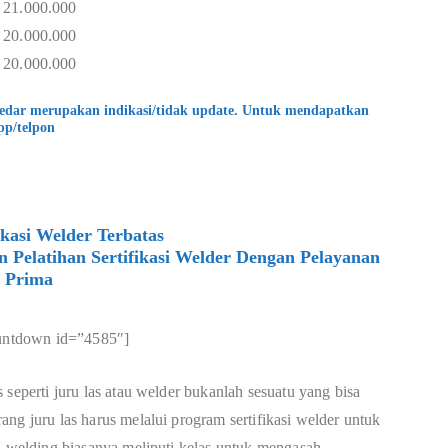
 21.000.000
 20.000.000
 20.000.000
kedar merupakan indikasi/tidak update. Untuk mendapatkan
pp/telpon
ikasi Welder Terbatas
elatihan Sertifikasi Welder Dengan Pelayanan
Prima
untdown id=”4585″]
 seperti juru las atau welder bukanlah sesuatu yang bisa
ng juru las harus melalui program sertifikasi welder untuk
an welding biasanya meliputi kelas untuk mengasah