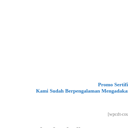
Promo Sertif
Kami Sudah Berpengalaman Mengadakan P
[wpcdt-co