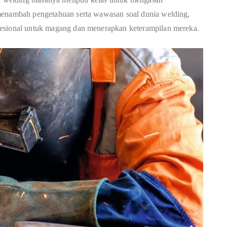
 menambah pengetahuan serta wawasan soal dunia welding,
fesional untuk magang dan menerapkan keterampilan mereka.