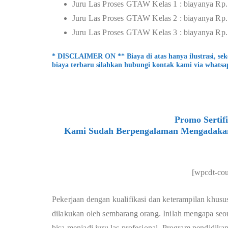
Juru Las Proses GTAW Kelas 1 : biayanya Rp.
Juru Las Proses GTAW Kelas 2 : biayanya Rp.
Juru Las Proses GTAW Kelas 3 : biayanya Rp.
* DISCLAIMER ON ** Biaya di atas hanya ilustrasi, se
biaya terbaru silahkan hubungi kontak kami via whatsa
Promo Sertif
Kami Sudah Berpengalaman Mengadakan P
[wpcdt-co
Pekerjaan dengan kualifikasi dan keterampilan khusus
dilakukan oleh sembarang orang. Inilah mengapa seora
bisa menjadi juru las profesional. Program pendidik