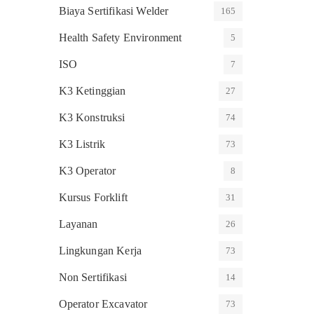
Biaya Sertifikasi Welder
165
Health Safety Environment
5
ISO
7
K3 Ketinggian
27
K3 Konstruksi
74
K3 Listrik
73
K3 Operator
8
Kursus Forklift
31
Layanan
26
Lingkungan Kerja
73
Non Sertifikasi
14
Operator Excavator
73