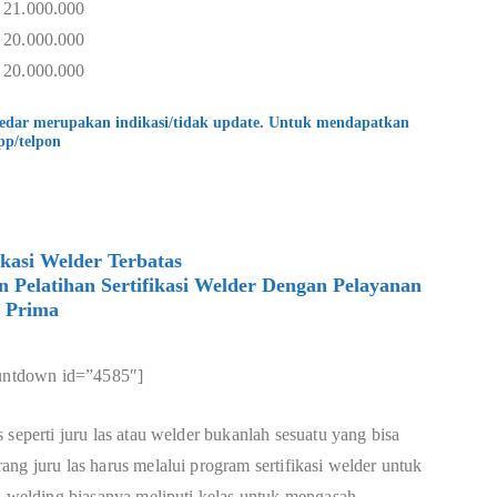
 21.000.000
 20.000.000
 20.000.000
kedar merupakan indikasi/tidak update. Untuk mendapatkan
pp/telpon
ikasi Welder Terbatas
elatihan Sertifikasi Welder Dengan Pelayanan
Prima
untdown id=”4585″]
 seperti juru las atau welder bukanlah sesuatu yang bisa
ng juru las harus melalui program sertifikasi welder untuk
an welding biasanya meliputi kelas untuk mengasah