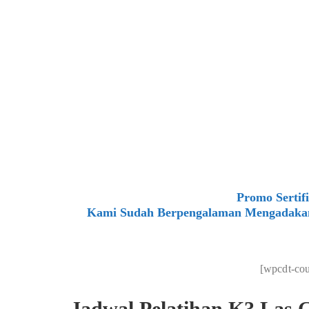
Promo Sertif
Kami Sudah Berpengalaman Mengadakan P
[wpcdt-co
Jadwal Pelatihan K3 Las