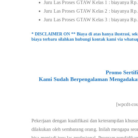
Juru Las Proses GTAW Kelas 1 : biayanya Rp.
Juru Las Proses GTAW Kelas 2 : biayanya Rp.
Juru Las Proses GTAW Kelas 3 : biayanya Rp.
* DISCLAIMER ON ** Biaya di atas hanya ilustrasi, se
biaya terbaru silahkan hubungi kontak kami via whatsa
Promo Sertif
Kami Sudah Berpengalaman Mengadakan P
[wpcdt-co
Pekerjaan dengan kualifikasi dan keterampilan khusus
dilakukan oleh sembarang orang. Inilah mengapa seora
bisa menjadi juru las profesional. Program pendidik