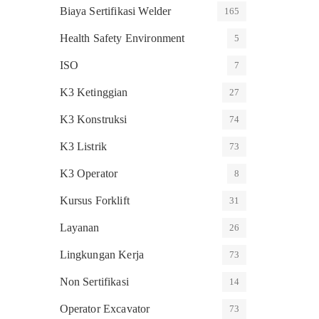
Biaya Sertifikasi Welder
165
Health Safety Environment
5
ISO
7
K3 Ketinggian
27
K3 Konstruksi
74
K3 Listrik
73
K3 Operator
8
Kursus Forklift
31
Layanan
26
Lingkungan Kerja
73
Non Sertifikasi
14
Operator Excavator
73