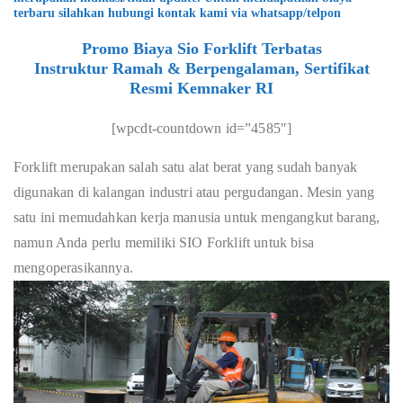
terbaru silahkan hubungi kontak kami via whatsapp/telpon
Promo Biaya Sio Forklift Terbatas
Instruktur Ramah & Berpengalaman, Sertifikat
Resmi Kemnaker RI
[wpcdt-countdown id=”4585″]
Forklift merupakan salah satu alat berat yang sudah banyak
digunakan di kalangan industri atau pergudangan. Mesin yang
satu ini memudahkan kerja manusia untuk mengangkut barang,
namun Anda perlu memiliki SIO Forklift untuk bisa
mengoperasikannya.