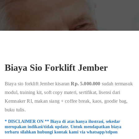
Biaya Sio Forklift Jember
Biaya sio forklift Jember kisaran
Rp. 5.000.000
sudah termasuk
modul, training kit, soft copy materi, sertifikat, lisensi dari
Kemnaker RI, makan siang + coffee break, kaos, goodie bag,
buku tulis.
* DISCLAIMER ON ** Biaya di atas hanya ilustrasi, sekedar
merupakan indikasi/tidak update. Untuk mendapatkan biaya
terbaru silahkan hubungi kontak kami via whatsapp/telpon