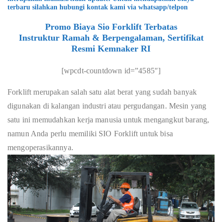
terbaru silahkan hubungi kontak kami via whatsapp/telpon
Promo Biaya Sio Forklift Terbatas
Instruktur Ramah & Berpengalaman, Sertifikat
Resmi Kemnaker RI
[wpcdt-countdown id=”4585″]
Forklift merupakan salah satu alat berat yang sudah banyak
digunakan di kalangan industri atau pergudangan. Mesin yang
satu ini memudahkan kerja manusia untuk mengangkut barang,
namun Anda perlu memiliki SIO Forklift untuk bisa
mengoperasikannya.