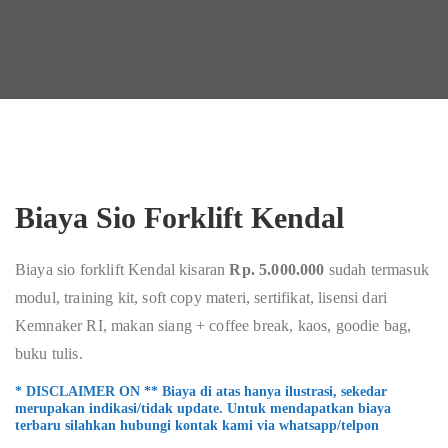
Biaya Sio Forklift Kendal
Biaya sio forklift Kendal kisaran
Rp. 5.000.000
sudah termasuk
modul, training kit, soft copy materi, sertifikat, lisensi dari
Kemnaker RI, makan siang + coffee break, kaos, goodie bag,
buku tulis.
* DISCLAIMER ON ** Biaya di atas hanya ilustrasi, sekedar
merupakan indikasi/tidak update. Untuk mendapatkan biaya
terbaru silahkan hubungi kontak kami via whatsapp/telpon