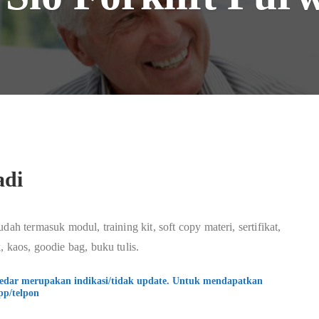
adi
udah termasuk modul, training kit, soft copy materi, sertifikat,
 kaos, goodie bag, buku tulis.
kedar merupakan indikasi/tidak update. Untuk mendapatkan
pp/telpon