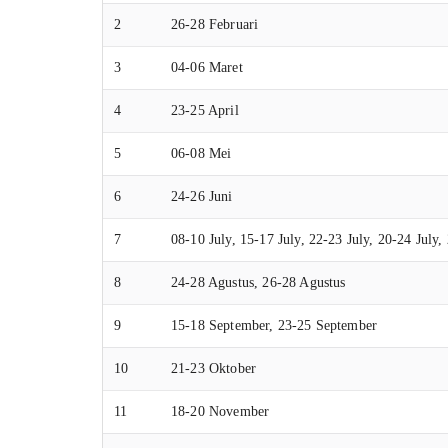
2
26-28 Februari
3
04-06 Maret
4
23-25 April
5
06-08 Mei
6
24-26 Juni
7
08-10 July, 15-17 July, 22-23 July, 20-24 July,
8
24-28 Agustus, 26-28 Agustus
9
15-18 September, 23-25 September
10
21-23 Oktober
11
18-20 November