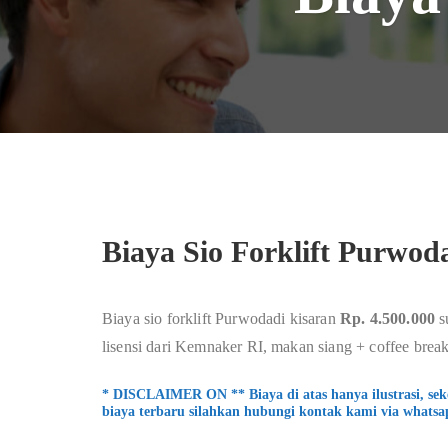
Biaya Sio Forklift Purwod
Biaya sio forklift Purwodadi kisaran
Rp. 4.500.000
s
lisensi dari Kemnaker RI, makan siang + coffee break,
* DISCLAIMER ON ** Biaya di atas hanya ilustrasi, se
biaya terbaru silahkan hubungi kontak kami via whatsa