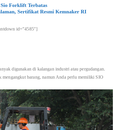
Sio Forklift Terbatas
laman, Sertifikat Resmi Kemnaker RI
untdown id=”4585″]
banyak digunakan di kalangan industri atau pergudangan.
uk mengangkut barang, namun Anda perlu memiliki SIO