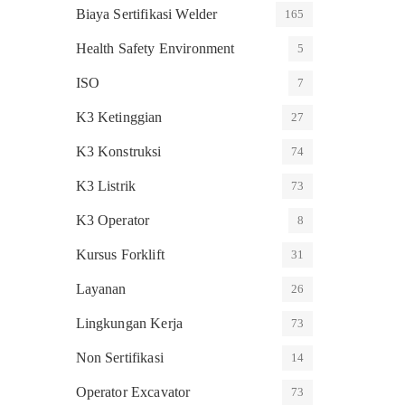
Biaya Sertifikasi Welder
165
Health Safety Environment
5
ISO
7
K3 Ketinggian
27
K3 Konstruksi
74
K3 Listrik
73
K3 Operator
8
Kursus Forklift
31
Layanan
26
Lingkungan Kerja
73
Non Sertifikasi
14
Operator Excavator
73