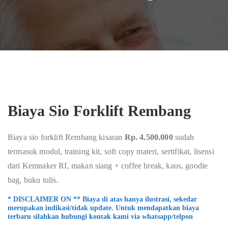
Biaya Sio Forklift Rembang
Biaya sio forklift Rembang kisaran
Rp. 4.500.000
sudah
termasuk modul, training kit, soft copy materi, sertifikat, lisensi
dari Kemnaker RI, makan siang + coffee break, kaos, goodie
bag, buku tulis.
* DISCLAIMER ON ** Biaya di atas hanya ilustrasi, sekedar
merupakan indikasi/tidak update. Untuk mendapatkan biaya
terbaru silahkan hubungi kontak kami via whatsapp/telpon