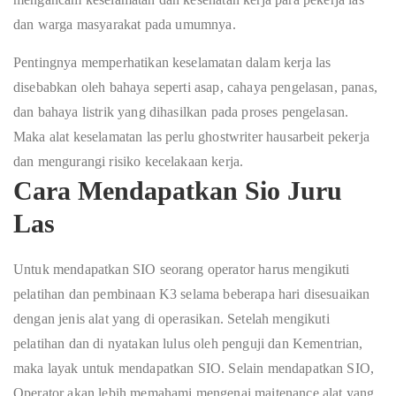
d
a
n
w
a
r
ga
ma
s
y
a
r
a
k
a
t pa
d
a
umu
m
n
ya.
Pentingnya memperhatikan keselamatan dalam kerja las
disebabkan oleh bahaya seperti asap, cahaya pengelasan, panas,
dan bahaya listrik yang dihasilkan pada proses pengelasan.
Maka alat keselamatan las perlu
ghostwriter hausarbeit
pekerja
dan mengurangi risiko kecelakaan kerja.
Cara Mendapatkan Sio Juru
Las
Untuk mendapatkan SIO seorang operator harus mengikuti
pelatihan dan pembinaan K3 selama beberapa hari disesuaikan
dengan jenis alat yang di operasikan. Setelah mengikuti
pelatihan dan di nyatakan lulus oleh penguji dan Kementrian,
maka layak untuk mendapatkan SIO. Selain mendapatkan SIO,
Operator akan lebih memahami mengenai maitenance alat yang