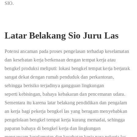
SIO.
Latar Belakang Sio Juru Las
P
otensi
a
n
ca
man
p
a
da
p
ros
e
s
p
e
n
g
e
las
a
n
te
r
h
a
d
a
p
k
e
s
e
la
m
a
t
a
n
d
a
n
k
e
s
e
h
a
tan
k
e
rja
b
er
k
e
n
aa
n
d
e
n
g
a
n
t
e
mp
a
t
k
e
r
j
a
a
t
a
u
b
e
n
g
k
e
l
p
r
o
d
uk
s
i
m
e
l
ip
u
t
i
:
lok
a
s
i
b
e
ng
k
e
l
t
e
mp
a
t
k
e
r
j
a
b
er
j
ara
k
s
a
n
g
a
t
d
e
k
a
t
d
e
n
g
a
n
r
u
m
a
h
p
e
nd
u
du
k
d
a
n
p
e
r
k
a
n
t
o
ra
n
,
s
e
h
i
n
gg
a
b
er
is
i
k
o
t
er
j
a
d
in
y
a
g
a
n
gg
u
a
n
li
ng
kun
g
a
n
s
e
p
er
t
i
k
e
b
i
s
i
ng
a
n
,
b
a
h
a
y
a
k
e
b
a
k
ara
n
d
a
n
p
e
n
ce
m
ar
a
n
ud
ara
.
S
e
m
e
nt
ar
a
i
t
u
k
a
re
n
a
l
a
t
a
r
b
e
l
a
k
a
n
g
p
e
n
di
d
ik
a
n
d
a
n
p
e
n
g
a
l
a
m
a
n
k
er
j
a
b
a
g
i
p
e
k
e
r
j
a
b
e
n
g
k
e
l
l
a
s
y
a
n
g
b
e
ra
g
a
m
me
n
y
e
b
a
bk
a
n
p
e
n
g
e
lo
l
aa
n
b
e
n
g
k
e
l
temp
a
t
k
e
r
j
a
kur
a
n
g
mem
a
d
a
i
,
s
e
hing
g
a
p
a
p
a
r
a
n
b
a
h
a
y
a
di
b
e
n
g
k
e
l
k
e
rja
d
a
n
l
i
n
g
kung
a
n
meng
a
n
c
a
m
k
e
s
e
lam
a
tan
d
a
n k
e
s
e
h
a
tan
k
e
rja
p
a
ra
p
e
k
e
rja
las