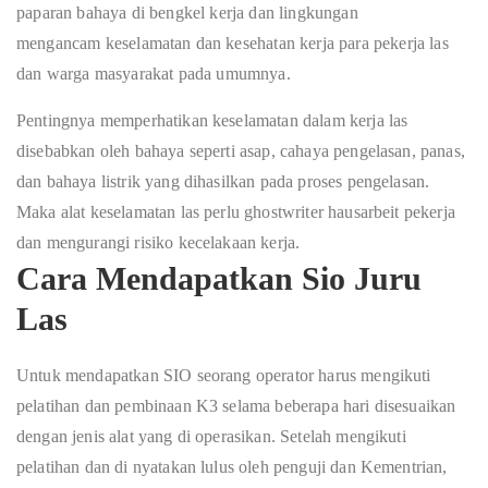
p
a
p
a
r
a
n
b
a
h
a
y
a
di
b
e
n
g
k
e
l
k
e
rja
d
a
n
l
i
n
g
kung
a
n
meng
a
n
c
a
m
k
e
s
e
lam
a
tan
d
a
n k
e
s
e
h
a
tan
k
e
rja
p
a
ra
p
e
k
e
rja
las
d
a
n
w
a
r
ga
ma
s
y
a
r
a
k
a
t pa
d
a
umu
m
n
ya.
Pentingnya memperhatikan keselamatan dalam kerja las
disebabkan oleh bahaya seperti asap, cahaya pengelasan, panas,
dan bahaya listrik yang dihasilkan pada proses pengelasan.
Maka alat keselamatan las perlu
ghostwriter hausarbeit
pekerja
dan mengurangi risiko kecelakaan kerja.
Cara Mendapatkan Sio Juru
Las
Untuk mendapatkan SIO seorang operator harus mengikuti
pelatihan dan pembinaan K3 selama beberapa hari disesuaikan
dengan jenis alat yang di operasikan. Setelah mengikuti
pelatihan dan di nyatakan lulus oleh penguji dan Kementrian,