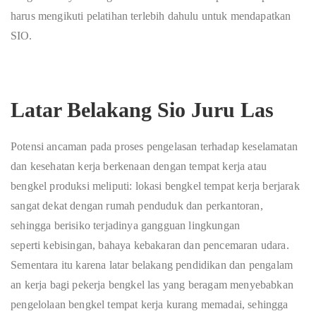
harus mengikuti pelatihan terlebih dahulu untuk mendapatkan
SIO.
Latar Belakang Sio Juru Las
P
otensi
a
n
ca
man
p
a
da
p
ros
e
s
p
e
n
g
e
las
a
n
te
r
h
a
d
a
p
k
e
s
e
la
m
a
t
a
n
d
a
n
k
e
s
e
h
a
tan
k
e
rja
b
er
k
e
n
aa
n
d
e
n
g
a
n
t
e
mp
a
t
k
e
r
j
a
a
t
a
u
b
e
n
g
k
e
l
p
r
o
d
uk
s
i
m
e
l
ip
u
t
i
:
lok
a
s
i
b
e
ng
k
e
l
t
e
mp
a
t
k
e
r
j
a
b
er
j
ara
k
s
a
n
g
a
t
d
e
k
a
t
d
e
n
g
a
n
r
u
m
a
h
p
e
nd
u
du
k
d
a
n
p
e
r
k
a
n
t
o
ra
n
,
s
e
h
i
n
gg
a
b
er
is
i
k
o
t
er
j
a
d
in
y
a
g
a
n
gg
u
a
n
li
ng
kun
g
a
n
s
e
p
er
t
i
k
e
b
i
s
i
ng
a
n
,
b
a
h
a
y
a
k
e
b
a
k
ara
n
d
a
n
p
e
n
ce
m
ar
a
n
ud
ara
.
S
e
m
e
nt
ar
a
i
t
u
k
a
re
n
a
l
a
t
a
r
b
e
l
a
k
a
n
g
p
e
n
di
d
ik
a
n
d
a
n
p
e
n
g
a
l
a
m
a
n
k
er
j
a
b
a
g
i
p
e
k
e
r
j
a
b
e
n
g
k
e
l
l
a
s
y
a
n
g
b
e
ra
g
a
m
me
n
y
e
b
a
bk
a
n
p
e
n
g
e
lo
l
aa
n
b
e
n
g
k
e
l
temp
a
t
k
e
r
j
a
kur
a
n
g
mem
a
d
a
i
,
s
e
hing
g
a