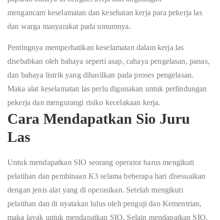
meng
a
n
c
a
m
k
e
s
e
lam
a
tan
d
a
n k
e
s
e
h
a
tan
k
e
rja
p
a
ra
p
e
k
e
rja
las
d
a
n
w
a
r
ga
ma
s
y
a
r
a
k
a
t pa
d
a
umu
m
n
ya.
Pentingnya memperhatikan keselamatan dalam kerja las
disebabkan oleh bahaya seperti asap, cahaya pengelasan, panas,
dan bahaya listrik yang dihasilkan pada proses pengelasan.
Maka alat keselamatan las perlu digunakan untuk perlindungan
pekerja dan mengurangi risiko kecelakaan kerja.
Cara Mendapatkan Sio Juru
Las
Untuk mendapatkan SIO seorang operator harus mengikuti
pelatihan dan pembinaan K3 selama beberapa hari disesuaikan
dengan jenis alat yang di operasikan. Setelah mengikuti
pelatihan dan di nyatakan lulus oleh penguji dan Kementrian,
maka layak untuk mendapatkan SIO. Selain mendapatkan SIO,