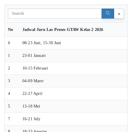
Sear
No
Jadwal Juru Las Proses GTAW Kelas 2 2026
6
08-23 Juni, 15-30 Juni
1
23-01 Januari
2
10-15 Februari
3
04-09 Maret
4
22-27 April
5
13-18 Mei
7
16-21 July
8
18-23 Agustus