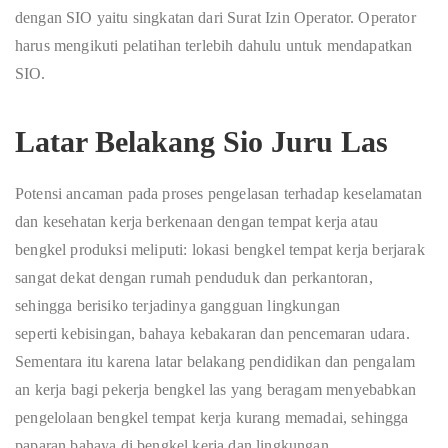
dengan SIO yaitu singkatan dari Surat Izin Operator. Operator
harus mengikuti pelatihan terlebih dahulu untuk mendapatkan
SIO.
Latar Belakang Sio Juru Las
P
otensi
a
n
ca
man
p
a
da
p
ros
e
s
p
e
n
g
e
las
a
n
te
r
h
a
d
a
p
k
e
s
e
la
m
a
t
a
n
d
a
n
k
e
s
e
h
a
tan
k
e
rja
b
er
k
e
n
aa
n
d
e
n
g
a
n
t
e
mp
a
t
k
e
r
j
a
a
t
a
u
b
e
n
g
k
e
l
p
r
o
d
uk
s
i
m
e
l
ip
u
t
i
:
lok
a
s
i
b
e
ng
k
e
l
t
e
mp
a
t
k
e
r
j
a
b
er
j
ara
k
s
a
n
g
a
t
d
e
k
a
t
d
e
n
g
a
n
r
u
m
a
h
p
e
nd
u
du
k
d
a
n
p
e
r
k
a
n
t
o
ra
n
,
s
e
h
i
n
gg
a
b
er
is
i
k
o
t
er
j
a
d
in
y
a
g
a
n
gg
u
a
n
li
ng
kun
g
a
n
s
e
p
er
t
i
k
e
b
i
s
i
ng
a
n
,
b
a
h
a
y
a
k
e
b
a
k
ara
n
d
a
n
p
e
n
ce
m
ar
a
n
ud
ara
.
S
e
m
e
nt
ar
a
i
t
u
k
a
re
n
a
l
a
t
a
r
b
e
l
a
k
a
n
g
p
e
n
di
d
ik
a
n
d
a
n
p
e
n
g
a
l
a
m
a
n
k
er
j
a
b
a
g
i
p
e
k
e
r
j
a
b
e
n
g
k
e
l
l
a
s
y
a
n
g
b
e
ra
g
a
m
me
n
y
e
b
a
bk
a
n
p
e
n
g
e
lo
l
aa
n
b
e
n
g
k
e
l
temp
a
t
k
e
r
j
a
kur
a
n
g
mem
a
d
a
i
,
s
e
hing
g
a
p
a
p
a
r
a
n
b
a
h
a
y
a
di
b
e
n
g
k
e
l
k
e
rja
d
a
n
l
i
n
g
kung
a
n