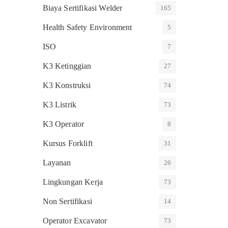
Biaya Sertifikasi Welder
165
Health Safety Environment
5
ISO
7
K3 Ketinggian
27
K3 Konstruksi
74
K3 Listrik
73
K3 Operator
8
Kursus Forklift
31
Layanan
26
Lingkungan Kerja
73
Non Sertifikasi
14
Operator Excavator
73