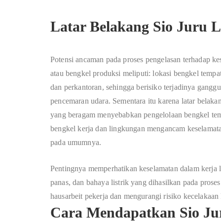
Latar Belakang Sio Juru L
P
otensi
a
n
ca
man
p
a
da
p
ros
e
s
p
e
n
g
e
las
a
n
te
r
h
a
d
a
p
k
e
a
t
a
u
b
e
n
g
k
e
l
p
r
o
d
uk
s
i
m
e
l
ip
u
t
i
:
lok
a
s
i
b
e
ng
k
e
l
t
e
mp
a
d
a
n
p
e
r
k
a
n
t
o
ra
n
,
s
e
h
i
n
gg
a
b
er
is
i
k
o
t
er
j
a
d
in
y
a
g
a
n
gg
u
p
e
n
ce
m
ar
a
n
ud
ara
.
S
e
m
e
nt
ar
a
i
t
u
k
a
re
n
a
l
a
t
a
r
b
e
l
a
k
a
y
a
n
g
b
e
ra
g
a
m
me
n
y
e
b
a
bk
a
n
p
e
n
g
e
lo
l
aa
n
b
e
n
g
k
e
l
te
b
e
n
g
k
e
l
k
e
rja
d
a
n
l
i
n
g
kung
a
n
meng
a
n
c
a
m
k
e
s
e
lam
a
t
pa
d
a
umu
m
n
ya.
Pentingnya memperhatikan keselamatan dalam kerja la
panas, dan bahaya listrik yang dihasilkan pada prose
hausarbeit
pekerja dan mengurangi risiko kecelakaan 
Cara Mendapatkan Sio Ju