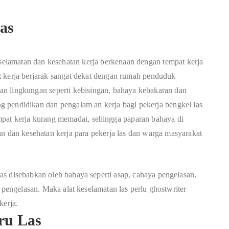
as
s
e
la
m
a
t
a
n
d
a
n
k
e
s
e
h
a
tan
k
e
rja
b
er
k
e
n
aa
n
d
e
n
g
a
n
t
e
mp
a
t
k
e
r
j
a
t
k
e
r
j
a
b
er
j
ara
k
s
a
n
g
a
t
d
e
k
a
t
d
e
n
g
a
n
r
u
m
a
h
p
e
nd
u
du
k
a
n
li
ng
kun
g
a
n
s
e
p
er
t
i
k
e
b
i
s
i
ng
a
n
,
b
a
h
a
y
a
k
e
b
a
k
ara
n
d
a
n
n
g
p
e
n
di
d
ik
a
n
d
a
n
p
e
n
g
a
l
a
m
a
n
k
er
j
a
b
a
g
i
p
e
k
e
r
j
a
b
e
n
g
k
e
l
l
a
s
mp
a
t
k
e
r
j
a
kur
a
n
g
mem
a
d
a
i
,
s
e
hing
g
a
p
a
p
a
r
a
n
b
a
h
a
y
a
di
an
d
a
n k
e
s
e
h
a
tan
k
e
rja
p
a
ra
p
e
k
e
rja
las d
a
n
w
a
r
ga
ma
s
y
a
r
a
k
a
t
s disebabkan oleh bahaya seperti asap, cahaya pengelasan,
s pengelasan. Maka alat keselamatan las perlu
ghostwriter
kerja.
ru Las