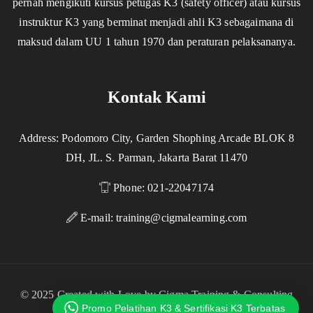
pernah mengikuti kursus petugas K3 (safety officer) atau kursus
instruktur K3 yang berminat menjadi ahli K3 sebagaimana di
maksud dalam UU 1 tahun 1970 dan peraturan pelaksananya.
Kontak Kami
Address: Podomoro City, Garden Shophing Arcade BLOK 8
DH, JL. S. Parman, Jakarta Barat 11470
Phone: 021-22047174
E-mail:
training@cigmalearning.com
© 2025 Created with Love by Cigma Training & Consulting
Promo Pelatihan K3 & Sertifikasi K3 Terbatas