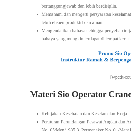
bertanggungjawab dan lebih berdisiplin.
Memahami dan mengerti persyaratan keselamat
lebih efisien produktif dan aman.
Mengendalikan bahaya sehingga penyebab terj
bahaya yang mungkin terdapat di tempat kerja.
Promo Sio Ope
Instruktur Ramah & Berpenga
[wpcdt-co
Materi Sio Operator Cran
Kebijakan Kesehatan dan Keselamatan Kerja
Peraturan Perundangan Pesawat Angkat dan A
No. 05/Men/1985 3. Permenaker No. 01/Men/19