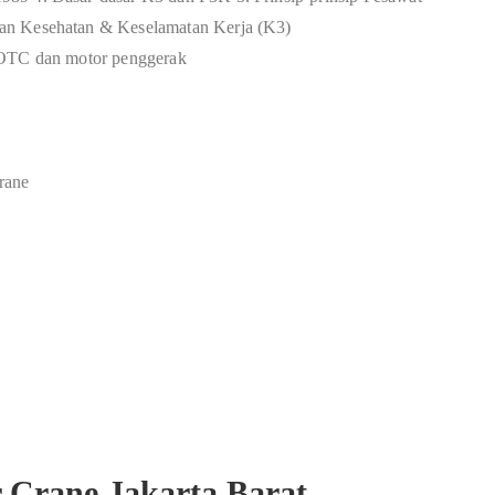
an Kesehatan & Keselamatan Kerja (K3)
 OTC dan motor penggerak
rane
r Crane Jakarta Barat