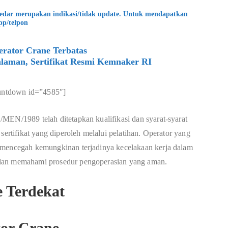
kedar merupakan indikasi/tidak update. Untuk mendapatkan
pp/telpon
rator Crane Terbatas
laman, Sertifikat Resmi Kemnaker RI
untdown id=”4585″]
MEN/1989 telah ditetapkan kualifikasi dan syarat-syarat
sertifikat yang diperoleh melalui pelatihan. Operator yang
 mencegah kemungkinan terjadinya kecelakaan kerja dalam
 dan memahami prosedur pengoperasian yang aman.
tor Crane