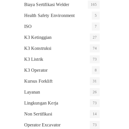
Biaya Sertifikasi Welder
165
Health Safety Environment
5
ISO
7
K3 Ketinggian
27
K3 Konstruksi
74
K3 Listrik
73
K3 Operator
8
Kursus Forklift
31
Layanan
26
Lingkungan Kerja
73
Non Sertifikasi
14
Operator Excavator
73