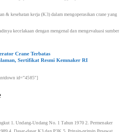
an & kesehatan kerja (K3) dalam mengoperasikan crane yang
adinya kecelakaan dengan mengenal dan mengevaluasi sumber
rator Crane Terbatas
laman, Sertifikat Resmi Kemnaker RI
untdown id=”4585″]
e
ngkut 1. Undang-Undang No. 1 Tahun 1970 2. Permenaker
89 4. Dasar-dasar K3 dan P3K 5. Prinsip-prinsip Pesawat