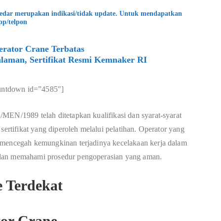
kedar merupakan indikasi/tidak update. Untuk mendapatkan
pp/telpon
rator Crane Terbatas
laman, Sertifikat Resmi Kemnaker RI
untdown id=”4585″]
MEN/1989 telah ditetapkan kualifikasi dan syarat-syarat
sertifikat yang diperoleh melalui pelatihan. Operator yang
 mencegah kemungkinan terjadinya kecelakaan kerja dalam
 dan memahami prosedur pengoperasian yang aman.
tor Crane