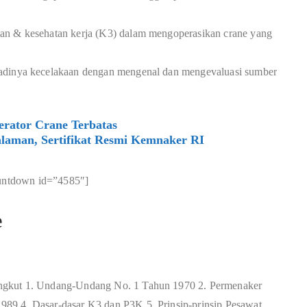
an & kesehatan kerja (K3) dalam mengoperasikan crane yang
adinya kecelakaan dengan mengenal dan mengevaluasi sumber
rator Crane Terbatas
laman, Sertifikat Resmi Kemnaker RI
untdown id=”4585″]
e
ngkut 1. Undang-Undang No. 1 Tahun 1970 2. Permenaker
89 4. Dasar-dasar K3 dan P3K 5. Prinsip-prinsip Pesawat