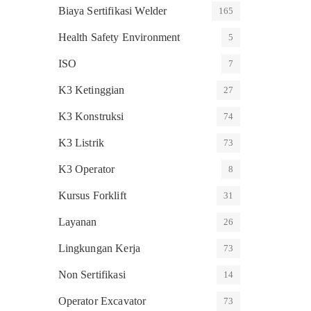
Biaya Sertifikasi Welder
165
Health Safety Environment
5
ISO
7
K3 Ketinggian
27
K3 Konstruksi
74
K3 Listrik
73
K3 Operator
8
Kursus Forklift
31
Layanan
26
Lingkungan Kerja
73
Non Sertifikasi
14
Operator Excavator
73