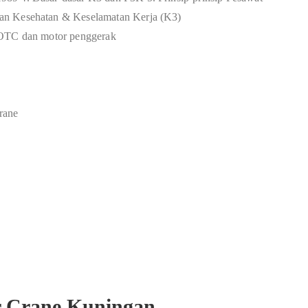
an Kesehatan & Keselamatan Kerja (K3)
 OTC dan motor penggerak
rane
r Crane Kuningan