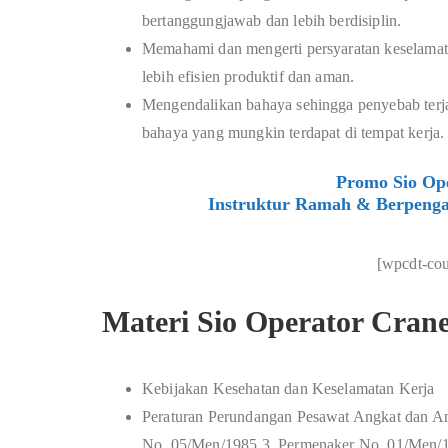
bertanggungjawab dan lebih berdisiplin.
Memahami dan mengerti persyaratan keselamat
lebih efisien produktif dan aman.
Mengendalikan bahaya sehingga penyebab terj
bahaya yang mungkin terdapat di tempat kerja.
Promo Sio Ope
Instruktur Ramah & Berpenga
[wpcdt-co
Materi Sio Operator Cran
Kebijakan Kesehatan dan Keselamatan Kerja
Peraturan Perundangan Pesawat Angkat dan A
No. 05/Men/1985 3. Permenaker No. 01/Men/19