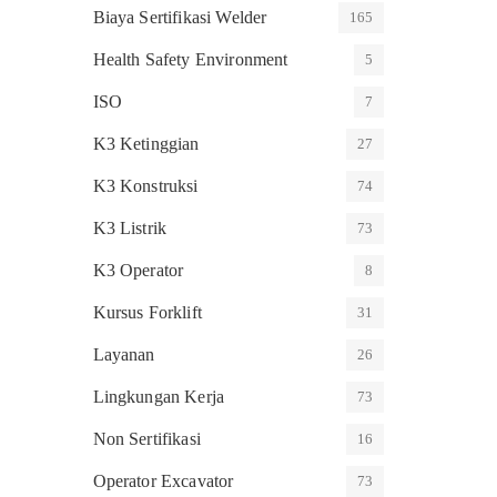
Biaya Sertifikasi Welder
165
Health Safety Environment
5
ISO
7
K3 Ketinggian
27
K3 Konstruksi
74
K3 Listrik
73
K3 Operator
8
Kursus Forklift
31
Layanan
26
Lingkungan Kerja
73
Non Sertifikasi
16
Operator Excavator
73