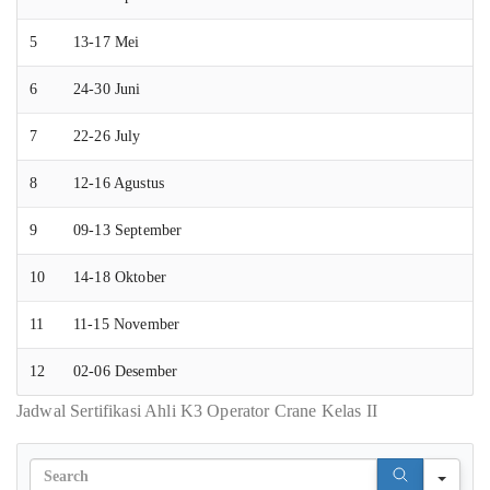
5
13-17 Mei
6
24-30 Juni
7
22-26 July
8
12-16 Agustus
9
09-13 September
10
14-18 Oktober
11
11-15 November
12
02-06 Desember
Jadwal Sertifikasi Ahli K3 Operator Crane Kelas II
Sear