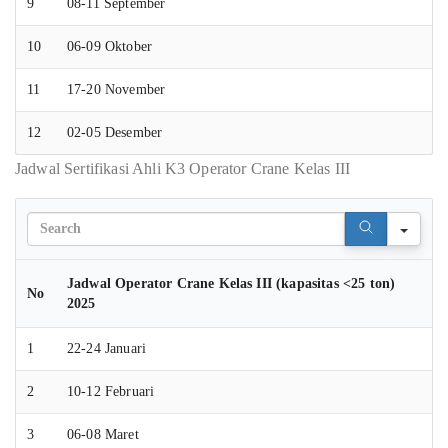
9
08-11 September
10
06-09 Oktober
11
17-20 November
12
02-05 Desember
Jadwal Sertifikasi Ahli K3 Operator Crane Kelas III
Sear
Jadwal Operator Crane Kelas III (kapasitas <25 ton)
No
2025
1
22-24 Januari
2
10-12 Februari
3
06-08 Maret