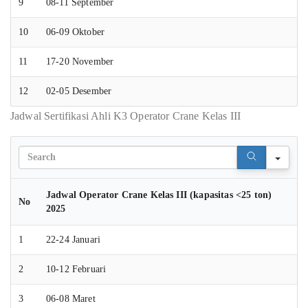
9
08-11 September
10
06-09 Oktober
11
17-20 November
12
02-05 Desember
Jadwal Sertifikasi Ahli K3 Operator Crane Kelas III
Sear
Jadwal Operator Crane Kelas III (kapasitas <25 ton)
No
2025
1
22-24 Januari
2
10-12 Februari
3
06-08 Maret