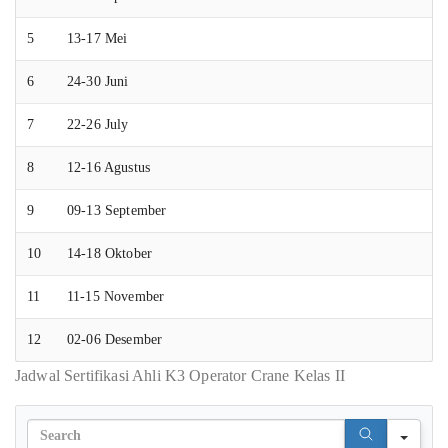
5
13-17 Mei
6
24-30 Juni
7
22-26 July
8
12-16 Agustus
9
09-13 September
10
14-18 Oktober
11
11-15 November
12
02-06 Desember
Jadwal Sertifikasi Ahli K3 Operator Crane Kelas II
Sear