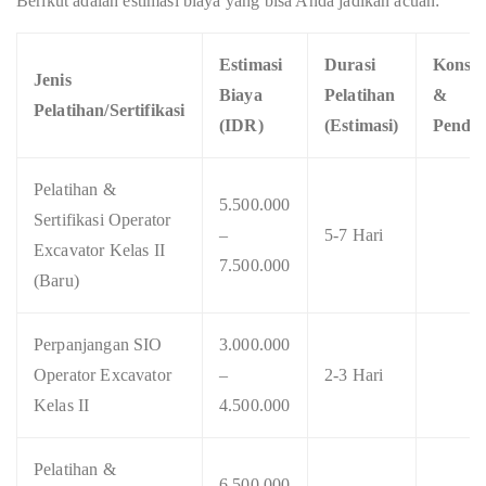
Berikut adalah estimasi biaya yang bisa Anda jadikan acuan:
Estimasi
Durasi
Konsul
Jenis
Biaya
Pelatihan
&
Pelatihan/Sertifikasi
(IDR)
(Estimasi)
Pendaf
Pelatihan &
5.500.000
Sertifikasi Operator
–
5-7 Hari
Excavator Kelas II
7.500.000
(Baru)
Perpanjangan SIO
3.000.000
Operator Excavator
–
2-3 Hari
Kelas II
4.500.000
Pelatihan &
6.500.000