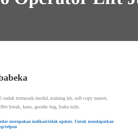
ababeka
0 sudah termasuk modul, training kit, soft copy materi,
ffee break, kaos, goodie bag, buku tulis.
kedar merupakan indikasi/tidak update. Untuk mendapatkan
pp/telpon