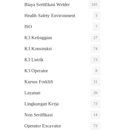
Biaya Sertifikasi Welder
165
Health Safety Environment
5
ISO
7
K3 Ketinggian
27
K3 Konstruksi
74
K3 Listrik
73
K3 Operator
8
Kursus Forklift
31
Layanan
26
Lingkungan Kerja
73
Non Sertifikasi
14
Operator Excavator
73