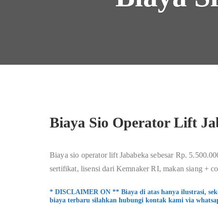
Biaya Sio Operator Lift J
Biaya sio operator lift Jababeka sebesar Rp. 5.500.00
sertifikat, lisensi dari Kemnaker RI, makan siang + co
* DISCLAIMER ON ** Biaya di atas hanya ilustrasi, se
biaya terbaru silahkan hubungi kontak kami via whatsa