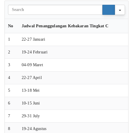
Sear
No
Jadwal Penanggulangan Kebakaran Tingkat C
1
22-27 Januari
2
19-24 Februari
3
04-09 Maret
4
22-27 April
5
13-18 Mei
6
10-15 Juni
7
29-31 July
8
19-24 Agustus