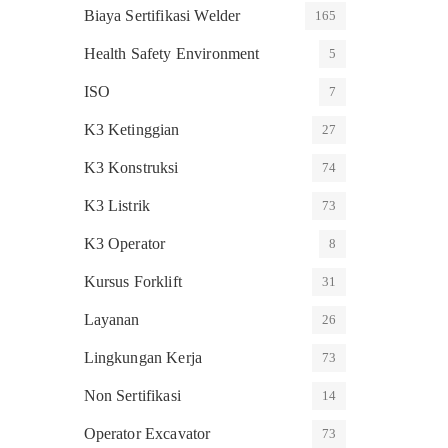
Biaya Sertifikasi Welder
165
Health Safety Environment
5
ISO
7
K3 Ketinggian
27
K3 Konstruksi
74
K3 Listrik
73
K3 Operator
8
Kursus Forklift
31
Layanan
26
Lingkungan Kerja
73
Non Sertifikasi
14
Operator Excavator
73