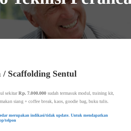
 / Scaffolding Sentul
ul sekitar
Rp. 7.000.000
sudah termasuk modul, training kit,
, makan siang + coffee break, kaos, goodie bag, buku tulis.
kedar merupakan indikasi/tidak update. Untuk mendapatkan
pp/telpon