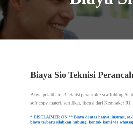
Biaya Sio Teknisi Perancah
Biaya pelatihan k3 teknisi perancah / scaffolding Sent
soft copy materi, sertifikat, lisensi dari Kemnaker RI
* DISCLAIMER ON ** Biaya di atas hanya ilustrasi, se
biaya terbaru silahkan hubungi kontak kami via whatsa