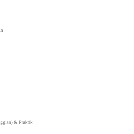
an
nggian) & Praktik