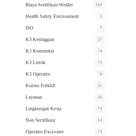
Biaya Sertifikasi Welder
165
Health Safety Environment
5
ISO
7
K3 Ketinggian
27
K3 Konstruksi
74
K3 Listrik
73
K3 Operator
8
Kursus Forklift
31
Layanan
26
Lingkungan Kerja
73
Non Sertifikasi
14
Operator Excavator
73