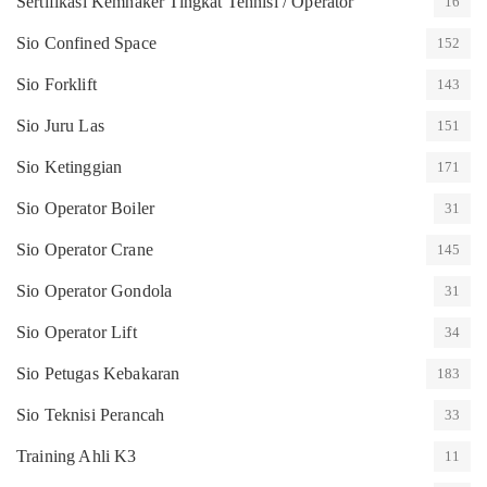
Sertifikasi Kemnaker Tingkat Tehnisi / Operator
16
Sio Confined Space
152
Sio Forklift
143
Sio Juru Las
151
Sio Ketinggian
171
Sio Operator Boiler
31
Sio Operator Crane
145
Sio Operator Gondola
31
Sio Operator Lift
34
Sio Petugas Kebakaran
183
Sio Teknisi Perancah
33
Training Ahli K3
11