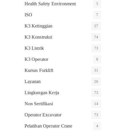
Health Safety Environment
5
ISO
7
K3 Ketinggian
27
K3 Konstruksi
74
K3 Listrik
73
K3 Operator
8
Kursus Forklift
31
Layanan
26
Lingkungan Kerja
73
Non Sertifikasi
14
Operator Excavator
73
Pelatihan Operator Crane
4