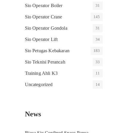
Sio Operator Boiler
31
Sio Operator Crane
145
Sio Operator Gondola
31
Sio Operator Lift
34
Sio Petugas Kebakaran
183
Sio Teknisi Perancah
33
Training Ahli K3
11
Uncategorized
14
News
Biaya Sio Confined Space Papua