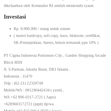
dikeluarkan oleh Kemnaker RI setelah memenuhi syarat.
Investasi
Rp. 8.900.000 / orang untuk umum
( materi hardcopy, soft copy, kaos, bloknote, sertifikat,
SK-Penunjukkan, lisensi, belum termasuk ppn 10% )
PT Cigma Indonesia Podomoro City , Garden Shopping Arcade
Block 8DH
Jl. S.Parman, Jakarta Barat, DKI Jakarta .
Indonesia . 11470
Telp : (62-21) 22320748
Mobile/WA : 081280442434 ( yanti) ,
WA +62 896-0317-2721 ( Agus)
+6289603172721 (pipit) tlp/wa
Mobile +62 822-9914-3959 ( Agus)