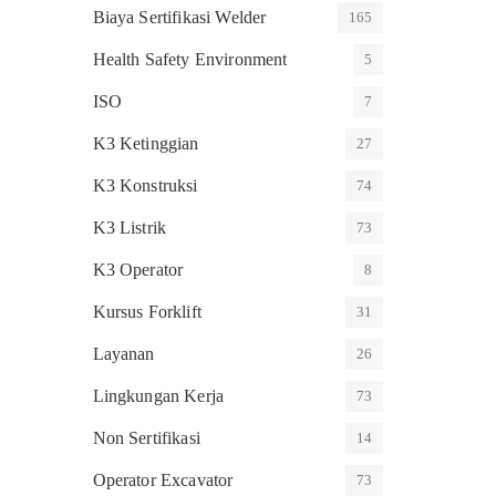
Biaya Sertifikasi Welder
165
Health Safety Environment
5
ISO
7
K3 Ketinggian
27
K3 Konstruksi
74
K3 Listrik
73
K3 Operator
8
Kursus Forklift
31
Layanan
26
Lingkungan Kerja
73
Non Sertifikasi
14
Operator Excavator
73