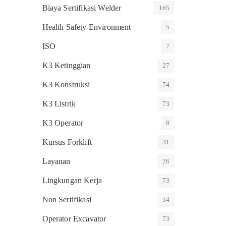
Biaya Sertifikasi Welder
165
Health Safety Environment
5
ISO
7
K3 Ketinggian
27
K3 Konstruksi
74
K3 Listrik
73
K3 Operator
8
Kursus Forklift
31
Layanan
26
Lingkungan Kerja
73
Non Sertifikasi
14
Operator Excavator
73