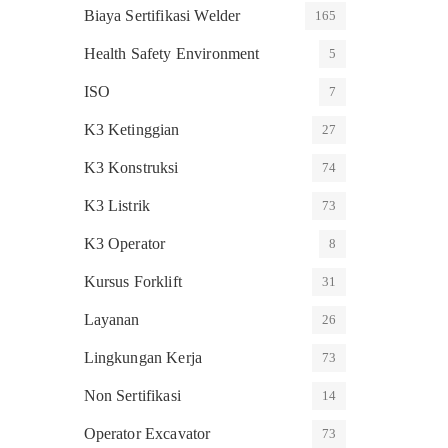
Biaya Sertifikasi Welder
165
Health Safety Environment
5
ISO
7
K3 Ketinggian
27
K3 Konstruksi
74
K3 Listrik
73
K3 Operator
8
Kursus Forklift
31
Layanan
26
Lingkungan Kerja
73
Non Sertifikasi
14
Operator Excavator
73