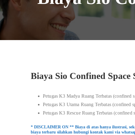
Biaya Sio Confined Space 
Petugas K3 Madya Ruang Terbatas (confined s
Petugas K3 Utama Ruang Terbatas (confined sp
Petugas K3 Rescue Ruang Terbatas (confined s
* DISCLAIMER ON ** Biaya di atas hanya ilustrasi, se
biaya terbaru silahkan hubungi kontak kami via whatsa