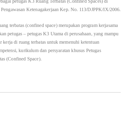
ebagai petugas K3 Ruang Terbatas (Confined Spaces) di
n Pengawasan Ketenagakerjaan Kep. No. 113/DJPPK/IX/2006.
uang terbatas (confined space) merupakan program kerjasama
kan petugas – petugas K3 Utama di perusahaan, yang mampu
 kerja di ruang terbatas untuk memenuhi ketentuan
petensi, kurikulum dan persyaratan khusus Petugas
as (Confined Space).