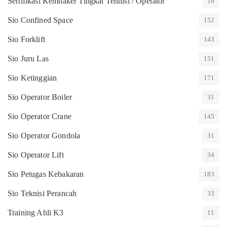
Sertifikasi Kemnaker Tingkat Tehnisi / Operator
16
Sio Confined Space
152
Sio Forklift
143
Sio Juru Las
151
Sio Ketinggian
171
Sio Operator Boiler
31
Sio Operator Crane
145
Sio Operator Gondola
31
Sio Operator Lift
34
Sio Petugas Kebakaran
183
Sio Teknisi Perancah
33
Training Ahli K3
11